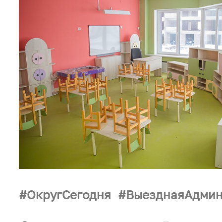
ОкругСегодня
ВыезднаяАдмин