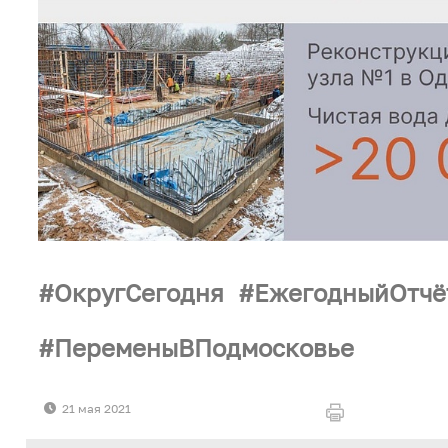
ОкругСегодня
ЕжегодныйОтчё
ПеременыВПодмосковье
21 мая 2021