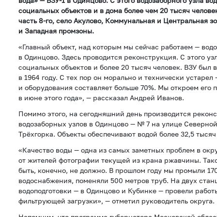
вода» — ВЗУ-1 в Одинцово. С этого водозаборного узла вод
социальных объектов и в дома более чем 20 тысяч челове
часть 8-го, село Акулово, Коммунальная и Центральная з
и Западная промзоны.
«Главный объект, над которым мы сейчас работаем — вод
в Одинцово. Здесь проводится реконструкция. С этого узл
социальных объектов и более 20 тысяч человек. ВЗУ был 
в 1964 году. С тех пор он морально и технически устарел
и оборудования составляет больше 70%. Мы откроем его 
в июне этого года», — рассказал Андрей Иванов.
Помимо этого, на сегодняшний день производится рекон
водозаборных узлов в Одинцово — № 7 на улице Северно
Трёхгорка. Объекты обеспечивают водой более 32,5 тысяч
«Качество воды — одна из самых заметных проблем в окр
от жителей фотографии текущей из крана ржавчины. Так
быть, конечно, не должно. В прошлом году мы промыли 17
водоснабжения, поменяли 500 метров труб. На двух стан
водоподготовки — в Одинцово и Кубинке — провели работ
фильтрующей загрузки», — отметил руководитель округа.
Напомним, что программа губернатора Московской облас