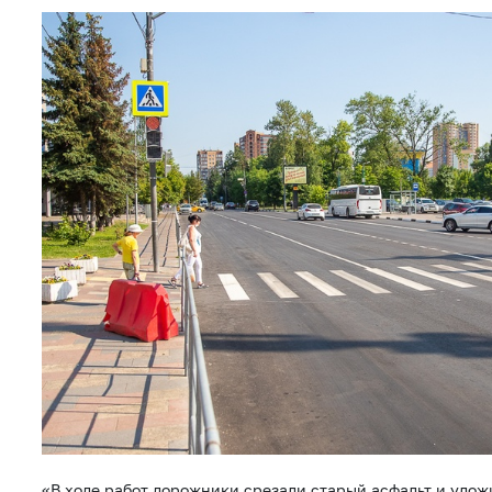
«В ходе работ дорожники срезали старый асфальт и улож