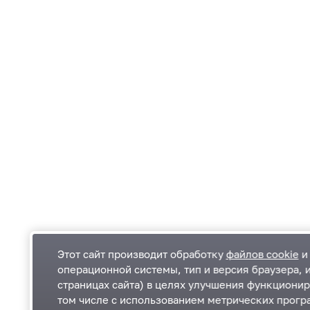
Этот сайт производит обработку
файлов cookie
и 
операционной системы, тип и версия браузера, 
страницах сайта) в целях улучшения функционир
Одинцовский городской округ Московской
К
том числе с использованием метрических програ
области
К