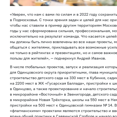
«Уверен, что нам с вами по силам и в 2022 году сохрани
в Подмосковье. С точки зрения задач и целей для нас ор
чтобы нас ставили в пример другим территориям Московс
годы у нас сформирована сильная, профессиональная, м
исключительно на результат команда. Что касается целей,
мы должны быть лично вовлечены во все наши проекты, 
общаться с жителями, прикладывать все возможные усил
не только в рейтингах и презентациях, но и самое важно
пользы для жителей», — подчеркнул Андрей Иванов.
В числе глобальных проектов, запуск и реализация которы
для Одинцовского округа приоритетными, глава муницип
строительство детского сада на 330 мест в Кубинке, сади
на 2200 мест в ЖК «Гусарская Баллада», пристройки к ш
в Одинцово, а также проектирование и начало строитель
в микрорайоне «Восточный» в Звенигороде, детского сад
в микрорайоне Новая Трёхгорка, школы на 550 мест в Не
пристройки на 500 мест к Одинцовской гимназии № 14. 
«флагманскими» проектами являются строительство и вв
врача общей практики в Саввинской Слободе и начало в