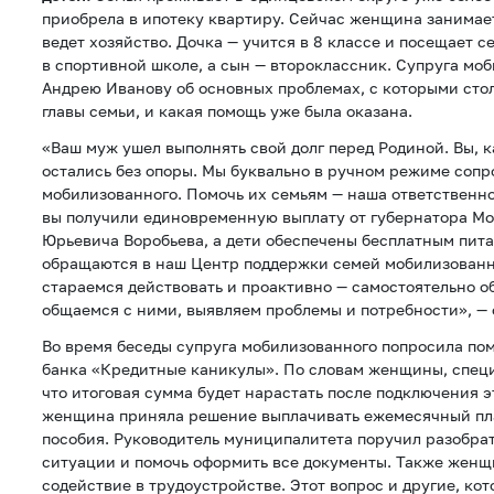
приобрела в ипотеку квартиру. Сейчас женщина занимае
ведет хозяйство. Дочка — учится в 8 классе и посещает 
в спортивной школе, а сын — второклассник. Супруга мо
Андрею Иванову об основных проблемах, с которыми стол
главы семьи, и какая помощь уже была оказана.
«Ваш муж ушел выполнять свой долг перед Родиной. Вы, к
остались без опоры. Мы буквально в ручном режиме соп
мобилизованного. Помочь их семьям — наша ответственнос
вы получили единовременную выплату от губернатора Мо
Юрьевича Воробьева, а дети обеспечены бесплатным пит
обращаются в наш Центр поддержки семей мобилизованн
стараемся действовать и проактивно — самостоятельно о
общаемся с ними, выявляем проблемы и потребности», —
Во время беседы супруга мобилизованного попросила пом
банка «Кредитные каникулы». По словам женщины, спец
что итоговая сумма будет нарастать после подключения э
женщина приняла решение выплачивать ежемесячный пл
пособия. Руководитель муниципалитета поручил разобра
ситуации и помочь оформить все документы. Также женщ
содействие в трудоустройстве. Этот вопрос и другие, ко