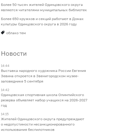
Более 50 тысяч жителей Одинцовского округа
являются читателями муниципальных библиотек
Более 650 кружков и секций работают в Домах
культуры Одинцовского округа в 2026 году
облако тем
Новости
14:44
Выставка народного художника России Евгения
Зевина откроется в Звенигородском музее-
заповеднике 5 сентября
14:42
Одинцовская спортивная школа Олимпийского
резерва объявляет набор учащихся на 2026-2027
год
14:15
Жителей Одинцовского округа предупреждают
о недопустимости несанкционированного
использования беспилотников