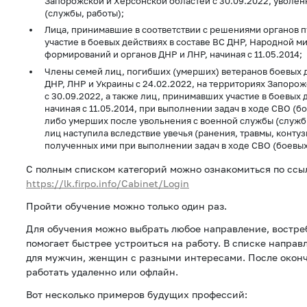
Запорожской и Херсонской областей с 30.09.2022, уволен
(службы, работы);
Лица, принимавшие в соответствии с решениями органов 
участие в боевых действиях в составе ВС ДНР, Народной м
формирований и органов ДНР и ЛНР, начиная с 11.05.2014;
Члены семей лиц, погибших (умерших) ветеранов боевых 
ДНР, ЛНР и Украины с 24.02.2022, на территориях Запоро
с 30.09.2022, а также лиц, принимавших участие в боевых 
начиная с 11.05.2014, при выполнении задач в ходе СВО (б
либо умерших после увольнения с военной службы (службы
лиц наступила вследствие увечья (ранения, травмы, контуз
полученных ими при выполнении задач в ходе СВО (боевых
С полным списком категорий можно ознакомиться по ссы
https://lk.firpo.info/Cabinet/Login
Пройти обучение можно только один раз.
Для обучения можно выбрать любое направление, востреб
помогает быстрее устроиться на работу. В списке напра
для мужчин, женщин с разными интересами. После окон
работать удаленно или офлайн.
Вот несколько примеров будущих профессий: