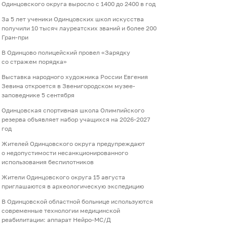
Одинцовского округа выросло с 1400 до 2400 в год
За 5 лет ученики Одинцовских школ искусства
получили 10 тысяч лауреатских званий и более 200
Гран-при
В Одинцово полицейский провел «Зарядку
со стражем порядка»
Выставка народного художника России Евгения
Зевина откроется в Звенигородском музее-
заповеднике 5 сентября
Одинцовская спортивная школа Олимпийского
резерва объявляет набор учащихся на 2026-2027
год
Жителей Одинцовского округа предупреждают
о недопустимости несанкционированного
использования беспилотников
Жители Одинцовского округа 15 августа
приглашаются в археологическую экспедицию
В Одинцовской областной больнице используются
современные технологии медицинской
реабилитации: аппарат Нейро-МС/Д