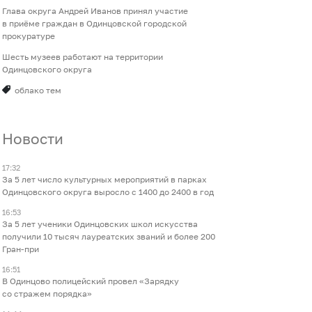
Глава округа Андрей Иванов принял участие
в приёме граждан в Одинцовской городской
прокуратуре
Шесть музеев работают на территории
Одинцовского округа
облако тем
Новости
17:32
За 5 лет число культурных мероприятий в парках
Одинцовского округа выросло с 1400 до 2400 в год
16:53
За 5 лет ученики Одинцовских школ искусства
получили 10 тысяч лауреатских званий и более 200
Гран-при
16:51
В Одинцово полицейский провел «Зарядку
со стражем порядка»