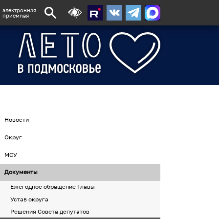
электронная
приемная
Новости
Округ
МСУ
Документы
Ежегодное обращение Главы
Устав округа
Решения Совета депутатов