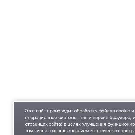
Этот сайт производит обработку
файлов cookie
и 
операционной системы, тип и версия браузера, 
страницах сайта) в целях улучшения функционир
Одинцовский городской округ Московской
К
том числе с использованием метрических програ
области
К