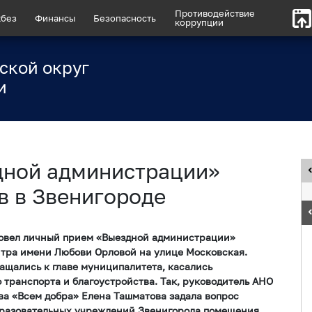
Противодействие
без
Финансы
Безопасность
коррупции
ской округ
и
дной администрации»
в в Звенигороде
ровел личный прием «Выездной администрации»
нтра имени Любови Орловой на улице Московская.
ащались к главе муниципалитета, касались
 транспорта и благоустройства. Так, руководитель АНО
ва «Всем добра» Елена Ташматова задала вопрос
образовательных учреждений Звенигорода помещения,