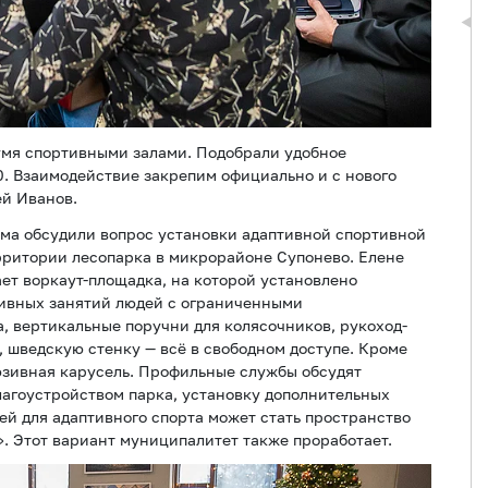
умя спортивными залами. Подобрали удобное
0. Взаимодействие закрепим официально и с нового
ей Иванов.
ема обсудили вопрос установки адаптивной спортивной
рритории лесопарка в микрорайоне Супонево. Елене
ет воркаут-площадка, на которой установлено
ивных занятий людей с ограниченными
, вертикальные поручни для колясочников, рукоход-
, шведскую стенку — всё в свободном доступе. Кроме
люзивная карусель. Профильные службы обсудят
лагоустройством парка, установку дополнительных
ей для адаптивного спорта может стать пространство
». Этот вариант муниципалитет также проработает.