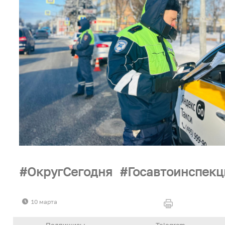
ОкругСегодня
Госавтоинспек
10 марта