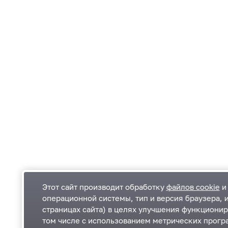
Этот сайт производит обработку
файлов cookie
и 
операционной системы, тип и версия браузера, 
страницах сайта) в целях улучшения функционир
Одинцовский городской округ Московской
К
том числе с использованием метрических програ
области
К