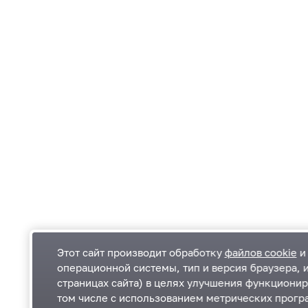
Этот сайт производит обработку
файлов cookie
и 
операционной системы, тип и версия браузера, 
страницах сайта) в целях улучшения функционир
Одинцовский городской округ Московской
К
том числе с использованием метрических програ
области
К