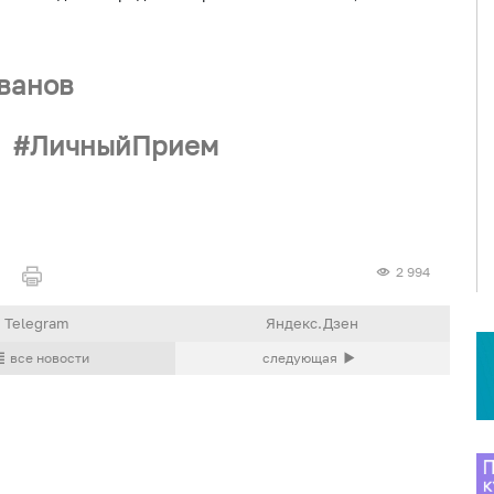
ванов
ЛичныйПрием
2 994