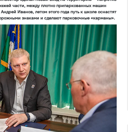
оезжей части, между плотно припаркованных машин
ндрей Иванов, летом этого года путь к школе оснастят
орожными знаками и сделают парковочные «карманы».