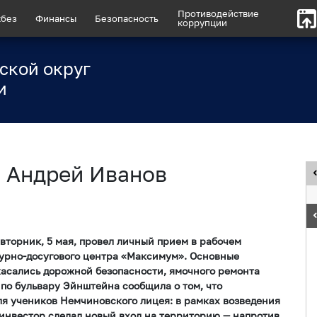
Противодействие
без
Финансы
Безопасность
коррупции
ской округ
и
 Андрей Иванов
вторник, 5 мая, провел личный прием в рабочем
турно-досугового центра «Максимум». Основные
касались дорожной безопасности, ямочного ремонта
 по бульвару Эйнштейна сообщила о том, что
я учеников Немчиновского лицея: в рамках возведения
инвестор сделал новый вход на территорию — напротив