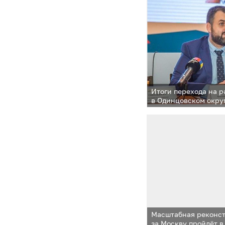
Итоги перехода на 
в Одинцовском окру
эфире ОТВ
Масштабная реконс
за Москву пройдёт 