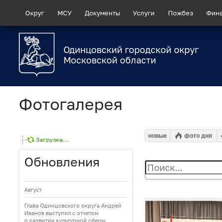
Округ
МСУ
Документы
Услуги
Пожбез
Фин
Одинцовский городской округ
Московской области
Фотогалерея
новые
фото дня
Загрузка...
Обновления
Август
Глава Одинцовского округа Андрей
Иванов выступил с отчетом
о развитии культурной сферы