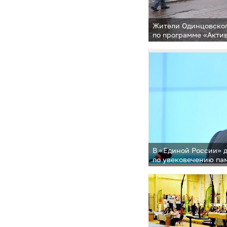
Жители Одинцовског
по программе «Акти
выставку Шагала
В «Единой России» д
по увековечению па