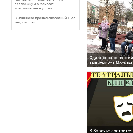
поддержку и оказывает
консалтинговые услуги
В Одинцово прошел ежегодный «Бал
медалистов»
Одинцовские партий
защитников Москвы 
Отечественной вой
В Заречье состоится