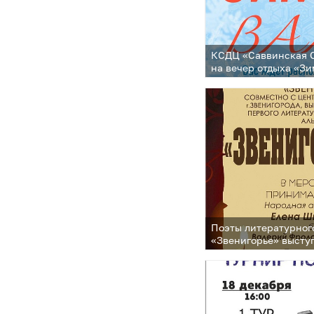
КСДЦ «Саввинская С
на вечер отдыха «З
Поэты литературног
«Звенигорье» высту
с презентацией лит
патриотического ал