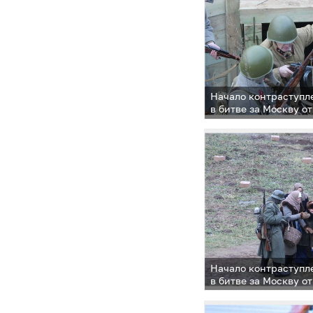
Начало контраступл
в битве за Москву о
Начало контраступл
в битве за Москву о