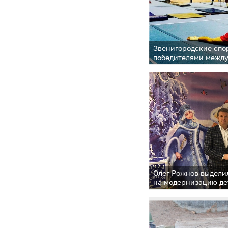
Звенигородские спо
победителями между
спортивной славы»
Олег Рожнов выдели
на модернизацию де
№2 в Кубинке