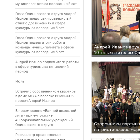
муниципалитета за последние 5 лет
Глава Одинцовского округа Андрей
Иванов представил развернутый
отчет о достижениях в сфере
культуры за последние 5 лет
Глава Одинцовского округа Андрей
Иванов подвел итоги работы
Андрей Иванов вруч
команды муниципалитета в сфере
культуры за последние 5 лет
10 юным жителям Од
Андрей Иванов подвел итоги работы
в сфере туризма за пятилетний
период
Июль
Встречу с собственником квартиры
в доме № 7А в поселке ВНИИССОК
провел Андрей Иванов
В новом сезоне «Единой школьной
лиги» примут участие
40 образовательных учреждений
Сторонники партии 
Одинцовского округа
патриотическое мер
героев» в Одинцово
Роскадастр предоставляет
гражданам информационную