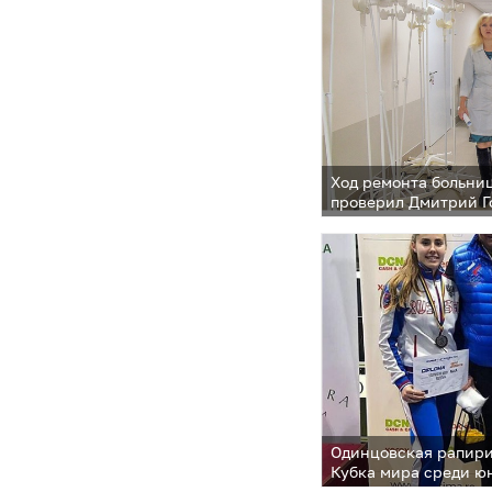
Ход ремонта больни
проверил Дмитрий Г
Одинцовская рапири
Кубка мира среди ю