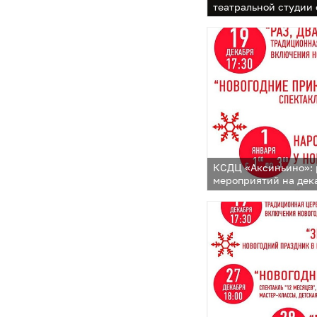
театральной студии
культурно-досуговог
КСДЦ «Аксиньино»:
мероприятий на дека