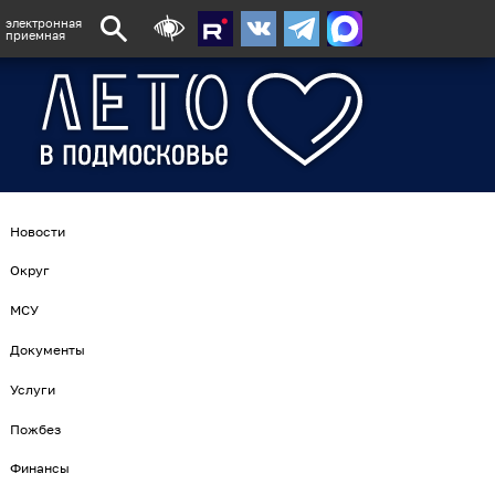
электронная
приемная
Новости
Округ
МСУ
Документы
Услуги
Пожбез
Финансы