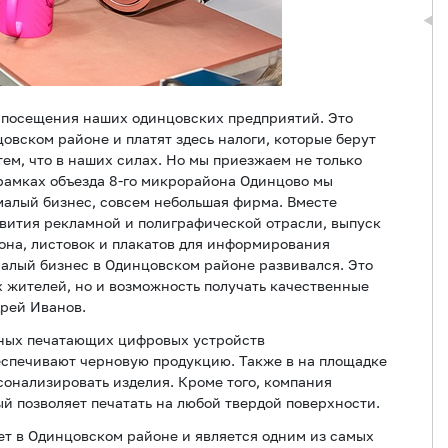
е посещения наших одинцовских предприятий. Это
овском районе и платят здесь налоги, которые берут
ем, что в наших силах. Но мы приезжаем не только
 рамках объезда 8-го микрорайона Одинцово мы
малый бизнес, совсем небольшая фирма. Вместе
вития рекламной и полиграфической отрасли, выпуск
она, листовок и плакатов для информирования
малый бизнес в Одинцовском районе развивался. Это
х жителей, но и возможность получать качественные
дрей Иванов.
ьных печатающих цифровых устройств
беспечивают черновую продукцию. Также в на площадке
сонализировать изделия. Кроме того, компания
й позволяет печатать на любой твердой поверхности.
т в Одинцовском районе и является одним из самых