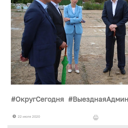
ОкругСегодня
ВыезднаяАдмин
22 июля 2020