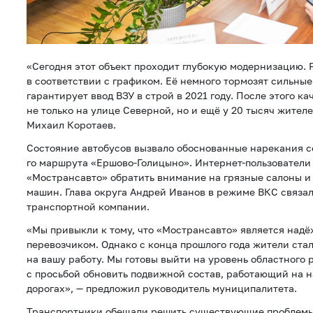
«Сегодня этот объект проходит глубокую модернизацию. 
в соответствии с графиком. Её немного тормозят сильны
гарантирует ввод ВЗУ в строй в 2021 году. После этого к
не только на улице Северной, но и ещё у 20 тысяч жителе
Михаил Коротаев.
Состояние автобусов вызвало обоснованные нарекания с
го маршрута «Ершово-Голицыно». Интернет-пользователи
«Мострансавто» обратить внимание на грязные салоны и
машин. Глава округа Андрей Иванов в режиме ВКС связа
транспортной компании.
«Мы привыкли к тому, что «Мострансавто» является над
перевозчиком. Однако с конца прошлого года жители ста
на вашу работу. Мы готовы выйти на уровень областного
с просьбой обновить подвижной состав, работающий на 
дорогах», — предложил руководитель муниципалитета.
Транспортники обещали решить существующие проблемы 