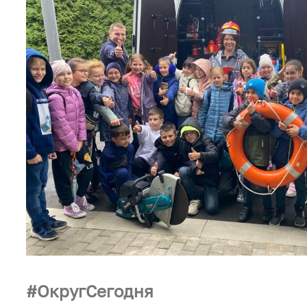
ОкругСегодня