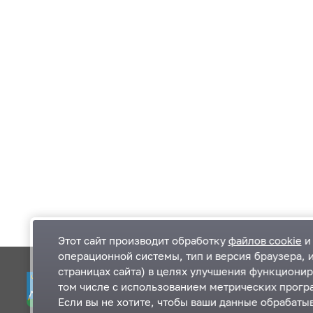
Этот сайт производит обработку
файлов cookie
и 
операционной системы, тип и версия браузера, 
страницах сайта) в целях улучшения функционир
Одинцовский городской округ Московской
К
том числе с использованием метрических програ
области
К
Если вы не хотите, чтобы ваши данные обрабатыв
П
143000, Московская область, г. Одинцово,