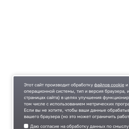
Этот сайт производит обработку
файлов cookie
и 
операционной системы, тип и версия браузера, 
страницах сайта) в целях улучшения функционир
Одинцовский городской округ Московской
К
том числе с использованием метрических програ
области
К
Если вы не хотите, чтобы ваши данные обрабатыв
П
143000, Московская область, г. Одинцово,
П
вашего браузера (но это может ограничить работ
ул. Маршала Жукова, д. 28
+7 495 181-90-00
Даю согласие на обработку данных по смысл