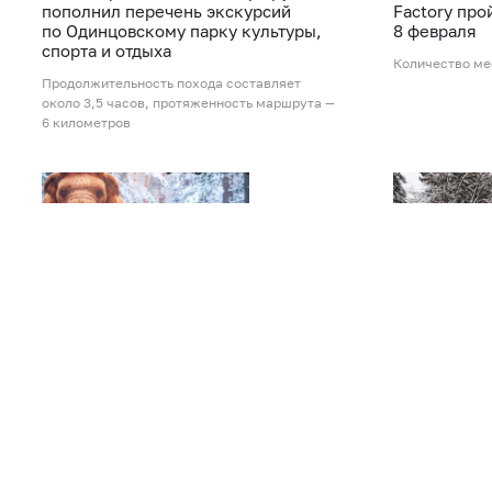
пополнил перечень экскурсий
Factory про
по Одинцовскому парку культуры,
8 февраля
спорта и отдыха
Количество ме
Продолжительность похода составляет
около 3,5 часов, протяженность маршрута —
6 километров
28 января 2026
26 января 2
Очередной зимний краеведческий
В Одинцово
поход пройдет 31 января
спортивный
в Одинцовском парке культуры,
Жителям и гос
спорта и отдыха
напомнили о к
Сотрудники Краеведческого общества
в парке культу
познакомят экскурсантов с Лесным озером