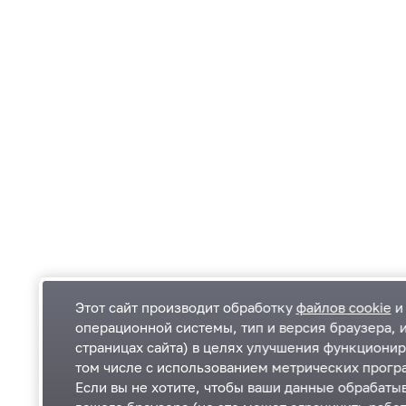
Этот сайт производит обработку
файлов cookie
и 
операционной системы, тип и версия браузера, 
страницах сайта) в целях улучшения функционир
Одинцовский городской округ Московской
К
том числе с использованием метрических програ
области
К
Если вы не хотите, чтобы ваши данные обрабатыв
П
143000, Московская область, г. Одинцово,
П