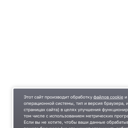
Этот сайт производит обработку
файлов cookie
и 
операционной системы, тип и версия браузера, 
страницах сайта) в целях улучшения функционир
Одинцовский городской округ Московской
К
том числе с использованием метрических програ
области
К
Если вы не хотите, чтобы ваши данные обрабатыв
П
143000, Московская область, г. Одинцово,
П