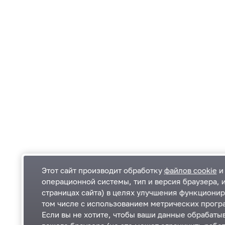
Этот сайт производит обработку
файлов cookie
и 
операционной системы, тип и версия браузера, 
страницах сайта) в целях улучшения функционир
Одинцовский городской округ Московской
К
том числе с использованием метрических програ
области
К
Если вы не хотите, чтобы ваши данные обрабатыв
П
143000, Московская область, г. Одинцово,
П