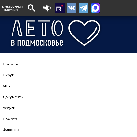
электронная
приемная
Новости
Округ
МСУ
Документы
Услуги
Пожбез
Финансы