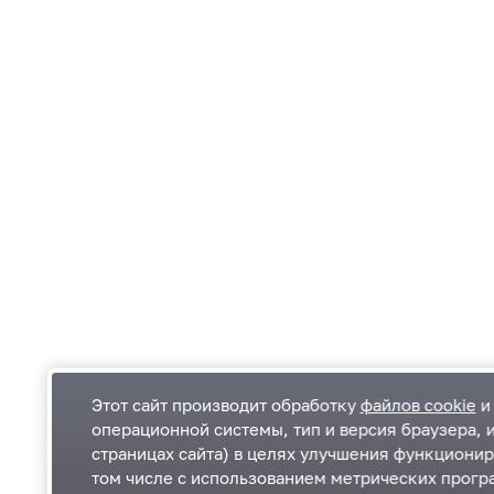
Этот сайт производит обработку
файлов cookie
и 
операционной системы, тип и версия браузера, 
страницах сайта) в целях улучшения функционир
Одинцовский городской округ Московской
К
том числе с использованием метрических програ
области
К