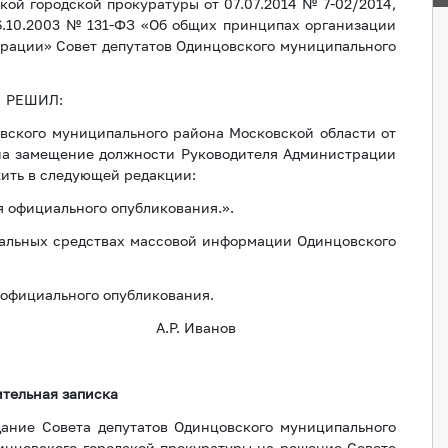
ой городской прокуратуры от 07.07.2014 № 7-02/2014,
6.10.2003 № 131-ФЗ «Об общих принципах организации
рации» Совет депутатов Одинцовского муниципального
РЕШИЛ:
овского муниципального района Московской области от
 на замещение должности Руководителя Администрации
ить в следующей редакции:
я официального опубликования.».
иальных средствах массовой информации Одинцовского
я официального опубликования.
ого района А.Р. Иванов
тельная записка
ание Совета депутатов Одинцовского муниципального
инцовского городской прокуратуры на решение Совете