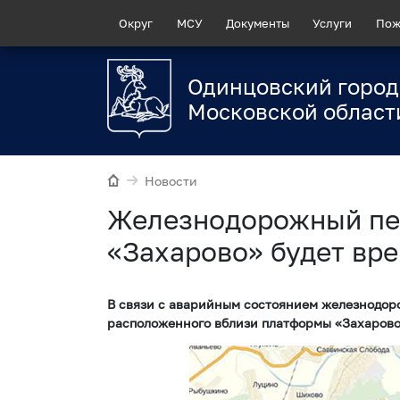
Округ
МСУ
Документы
Услуги
Пож
Одинцовский город
Московской област
Новости
Железнодорожный пер
«Захарово» будет вр
В связи с аварийным состоянием железнодоро
расположенного вблизи платформы «Захарово»