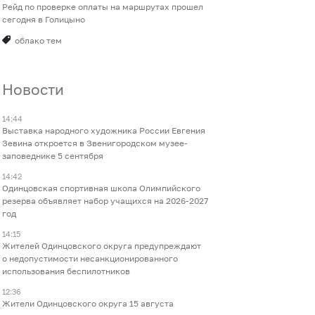
Рейд по проверке оплаты на маршрутах прошел
сегодня в Голицыно
облако тем
Новости
14:44
Выставка народного художника России Евгения
Зевина откроется в Звенигородском музее-
заповеднике 5 сентября
14:42
Одинцовская спортивная школа Олимпийского
резерва объявляет набор учащихся на 2026-2027
год
14:15
Жителей Одинцовского округа предупреждают
о недопустимости несанкционированного
использования беспилотников
12:36
Жители Одинцовского округа 15 августа