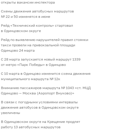
открыты вакансии инспектора
Схемы движения автобусных маршрутов
№ 22 и 50 изменятся в июне
Рейд «Технический контроль» стартовал
в Одинцовском округе
Рейд по выявлению нарушителей правил стоянки
такси провели на привокзальной площади
Одинцово 24 марта
С 28 марта запускается новый маршрут 1339
от метро «Парк Победы» в Одинцово
С 10 марта в Одинцово изменится схема движения
муниципального маршрута № 12к
Вниманию пассажиров маршрута № 1043 «ст. МЦД
Одинцово — Москва (Аэропорт Внуково)»
В связи с погодными условиями интервалы
движения автобусов в Одинцовском округе
увеличены
В Одинцовском округе на Крещение продлят
работу 13 автобусных маршрутов