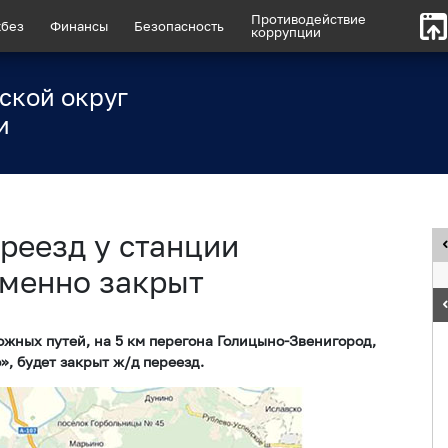
Противодействие
без
Финансы
Безопасность
коррупции
ской округ
и
еезд у станции
еменно закрыт
жных путей, на 5 км перегона Голицыно-Звенигород,
, будет закрыт ж/д переезд.