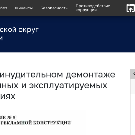
Противодействие
без
Финансы
Безопасность
коррупции
ской округ
и
ринудительном демонтаже
нных и эксплуатируемых
циях