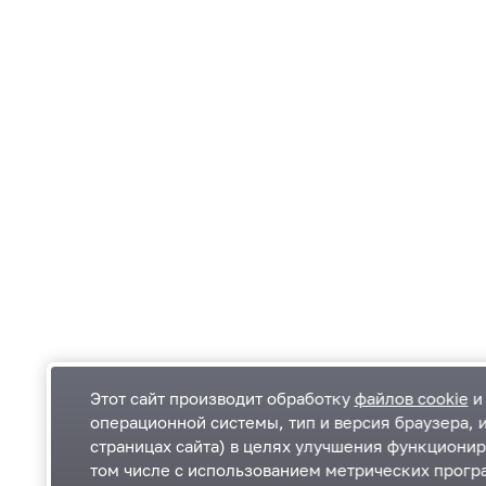
Этот сайт производит обработку
файлов cookie
и 
операционной системы, тип и версия браузера, 
страницах сайта) в целях улучшения функционир
Одинцовский городской округ Московской
К
том числе с использованием метрических програ
области
К