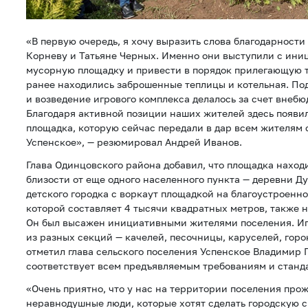
«В первую очередь, я хочу выразить слова благодарност
Корневу и Татьяне Черных. Именно они выступили с ини
мусорную площадку и привести в порядок прилегающую 
ранее находились заброшенные теплицы и котельная. Под
и возведение игрового комплекса делалось за счет внеб
Благодаря активной позиции наших жителей здесь появи
площадка, которую сейчас передали в дар всем жителям 
Успенское», — резюмировал Андрей Иванов.
Глава Одинцовского района добавил, что площадка наход
близости от еще одного населенного пункта — деревни 
детского городка с воркаут площадкой на благоустроенн
которой составляет 4 тысячи квадратных метров, также 
Он был высажен инициативными жителями поселения. Иг
из разных секций — качелей, песочницы, каруселей, горо
отметил глава сельского поселения Успенское Владимир 
соответствует всем предъявляемым требованиям и станд
«Очень приятно, что у нас на территории поселения про
неравнодушные люди, которые хотят сделать городскую с