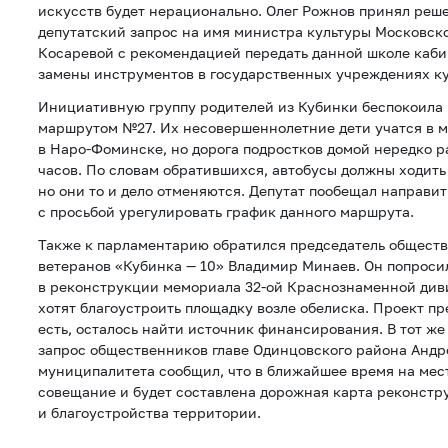
искусств будет нерационально. Олег Рожнов принял реш
депутатский запрос на имя министра культуры Московск
Косаревой с рекомендацией передать данной школе каби
замены инструментов в государственных учреждениях ку
Инициативную группу родителей из Кубинки беспокоила
маршрутом №27. Их несовершеннолетние дети учатся в 
в Наро-Фоминске, но дорога подростков домой нередко р
часов. По словам обратившихся, автобусы должны ходить 
но они то и дело отменяются. Депутат пообещал направи
с просьбой урегулировать график данного маршрута.
Также к парламентарию обратился председатель общест
ветеранов «Кубинка — 10» Владимир Минаев. Он попроси
в реконструкции мемориала 32-ой Краснознаменной диви
хотят благоустроить площадку возле обелиска. Проект п
есть, осталось найти источник финансирования. В тот же
запрос общественников главе Одинцовского района Андр
муниципалитета сообщил, что в ближайшее время на мес
совещание и будет составлена дорожная карта реконст
и благоустройства территории.