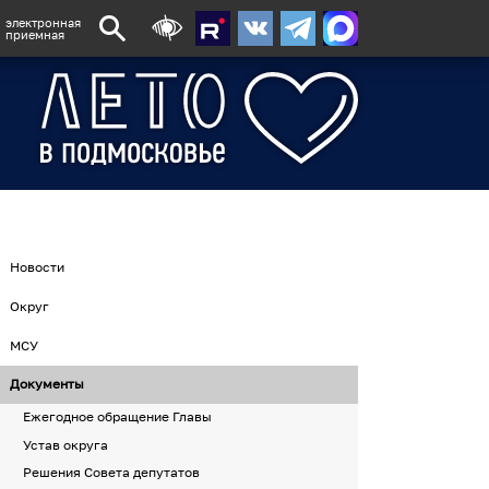
электронная
приемная
Новости
Округ
МСУ
Документы
Ежегодное обращение Главы
Устав округа
Решения Совета депутатов