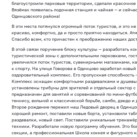
благоустроили парковые территории, сделали красочное
Вязёмах появилась лодочная станция и чайная — и сейча
Одинцовского района!
В эти места потянулся огромный поток туристов, и это не
красиво, комфортно, да и просто приятно находиться. Ат
Спасибо всем, кто причастен к преображению наших дос
В этой связи поручение блоку культуры — разработать к
туристической зоны с дополнительными парковками, гост
увеличился поток туристов, сувенирными магазинами, ка
к спорту. На улице Говорова в Одинцово заработал новый
оздоровительный комплекс. Его пропускная способность —
Комплекс оснащен комфортными раздевалками и душевым
установлены трибуны для зрителей и отдельный сектор 
предназначен для занятий и соревнований по мини-футбол
теннису, вольной и классической борьбе, самбо, дзюдо и 
Второе рождение пережил наш Ледовый дворец в Одинцо
хороший ремонт, поставили новые борта, установили таб
раздевалки, новый свет. Поставили уникальные тренажё
техники. Разработали новую программу обучения. Это бо
секции, а профессиональная Школа хоккея и фигурного к