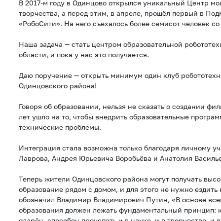
В 2017-м году в Одинцово открылся уникальный Центр м
творчества, а перед этим, в апреле, прошёл первый в По
«РобоСити». На него съехалось более семисот человек со 
Наша задача — стать центром образовательной робототе
области, и пока у нас это получается.
Даю поручение — открыть минимум один клуб робототехн
Одинцовского района!
Говоря об образовании, нельзя не сказать о создании ф
лет ушло на то, чтобы внедрить образовательные програм
технические проблемы.
Интеграция стала возможна только благодаря личному у
Лаврова, Андрея Юрьевича Воробьёва и Анатолия Василь
Теперь жители Одинцовского района могут получать выс
образование рядом с домом, и для этого не нужно ездить
обозначил Владимир Владимирович Путин, «В основе вс
образования должен лежать фундаментальный принцип: 
одарён, способен преуспеть и в науке, и в творчестве, и 