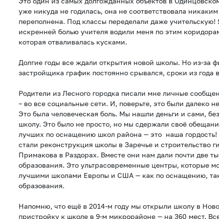
Это один из самых долгожданных объектов в Одинцовско
уже никуда не годилась, она не соответствовала никаким
переполнена. Под классы переделали даже учительскую! 
искренней болью учителя водили меня по этим коридорам
которая отваливалась кусками.
Долгие годы все ждали открытия новой школы. Но из-за 
застройщика график постоянно срывался, сроки из года 
Родители из Лесного городка писали мне личные сообще
– во все социальные сети. И, поверьте, это были далеко н
Это была человеческая боль. Мы нашли деньги и сами, бе
школу. Это было не просто, но мы сдержали своё обещание
лучших по оснащению школ района — это наша гордость
стали реконструкция школы в Заречье и строительство 
Примакова в Раздорах. Вместе они нам дали почти две т
образования. Это ультрасовременные центры, которые мо
лучшими школами Европы и США — как по оснащению, так
образования.
Напомню, что ещё в 2014-м году мы открыли школу в Ново
пристройку к школе в 9-м микрорайоне — на 360 мест. Все