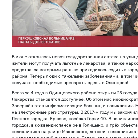
В июне открылась новая государственная аптека на ули
жители могут получать льготные лекарства, а также нар
средства, за которыми раньше приходилось ездить в гор
района. Теперь люди с тяжелыми заболеваниями, в том ч
получают необходимые препараты здесь, в Одинцово!
Всего за 4 года в Одинцовского районе открыты 23 госуд
Лекарства становятся доступнее. Об этом нас неоднокра
Завершён этап информатизации больниц и поликлиник. 
на электронные регистратуры. В 2017-м году мы закончи
Лесного городка, Ершово, посёлка Горки-10. В поликлини
городка, в кожвендиспансе ре в Голицыно, и трёх объекта
поликлиника на улице Маковского, детская поликлиника
и неврологический диспансе р. Теперь это чистые, комф