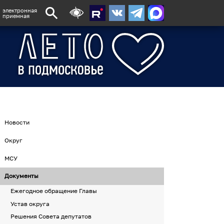
электронная
приемная
Новости
Округ
МСУ
Документы
Ежегодное обращение Главы
Устав округа
Решения Совета депутатов