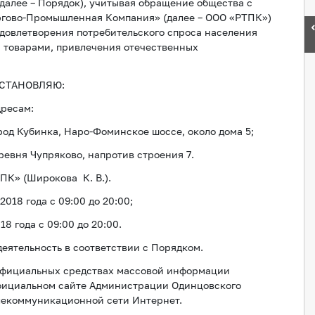
(далее – Порядок), учитывая обращение общества с
ргово-Промышленная Компания» (далее – ООО «РТПК»)
 удовлетворения потребительского спроса населения
 товарами, привлечения отечественных
СТАНОВЛЯЮ:
дресам:
род Кубинка, Наро-Фоминское шоссе, около дома 5;
ревня Чупряково, напротив строения 7.
ПК» (Широкова К. В.).
2018 года с 09:00 до 20:00;
9:00 до 20:00.
еятельность в соответствии с Порядком.
 официальных средствах массовой информации
фициальном сайте Администрации Одинцовского
лекоммуникационной сети Интернет.