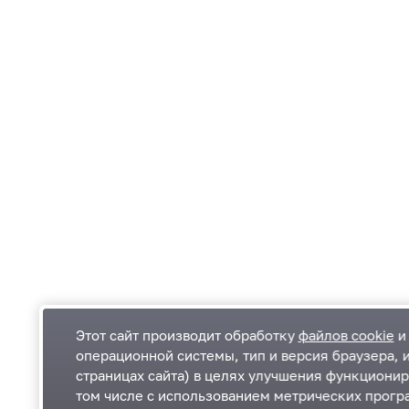
Этот сайт производит обработку
файлов cookie
и 
операционной системы, тип и версия браузера, 
страницах сайта) в целях улучшения функционир
Одинцовский городской округ Московской
К
том числе с использованием метрических програ
области
К