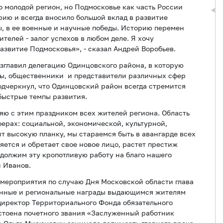
молодой регион, но Подмосковье как часть России
ию и всегда вносило большой вклад в развитие
, в ее военные и научные победы. Историю перемен
телей - залог успехов в любом деле. Я хочу
развитие Подмосковья», - сказал Андрей Воробьев.
зглавил делегацию Одинцовского района, в которую
ы, общественники и представители различных сфер
одчеркнул, что Одинцовский район всегда стремится
быстрые темпы развития.
яю с этим праздником всех жителей региона. Область
ферах: социальной, экономической, культурной,
т высокую планку, мы стараемся быть в авангарде всех
ется и обретает свое новое лицо, растет престиж
должим эту кропотливую работу на благо нашего
й Иванов.
 мероприятия по случаю Дня Московской области глава
енные и региональные награды выдающимся жителям
 директор Территориального Фонда обязательного
стоена почетного звания «Заслуженный работник