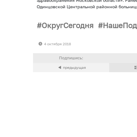
здравоохранения Московской области». Ранее
Одинцовской Центральной районной больниц
ОкругСегодня
НашеПод
4 октября 2018