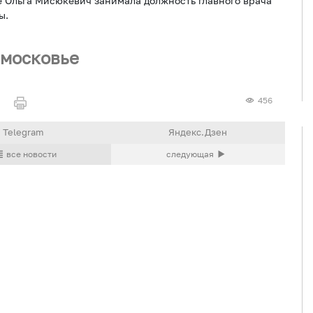
 Ольга Мисюкевич занимала должность главного врача
ы.
московье
456