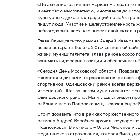
«По административным меркам мы достаточно 
имеет свою многолетнюю, многовековую истор
культурных, духовных традиций нашей страны
пишут люди. Участие и целеустремленность жи
поблагодарить всех, кто вносит свой вклад в 
Глава Одинцовского района Андрей Иванов во
вошли ветераны Великой Отечественной войн
жизни муниципалитета. Глава района особо п
занимать лидерские позиции и обеспечивать 
«Сегодня День Московской области. Поздравл
меняется и динамично развивается во всех с
спортивной. Одинцовский район всегда держи
изменений. Шаг за шагом муниципалитет меня
Одинцовского района. Мы и в дальнейшем про
района и всего Подмосковья», - сказал Андре
Стоит добавить, что в рамках торжественного
региона Андрей Воробьев вручил государств
Подмосковья. В их числе – Ольга Мисюкевич,
медицинского страхования, которая была удо