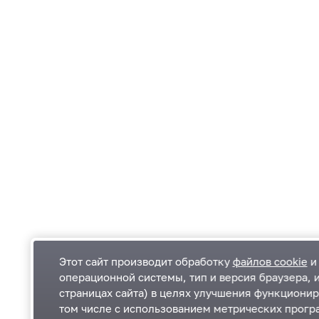
Этот сайт производит обработку
файлов cookie
и 
операционной системы, тип и версия браузера, 
страницах сайта) в целях улучшения функционир
Одинцовский городской округ Московской
К
том числе с использованием метрических програ
области
К