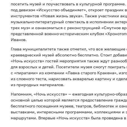
посетить музей и поучаствовать в культурной программе
под девизом «Искусство объединяет», откроет праздник 
инструментов «Новая жизнь звука». Также участники акц
музыкально-литературный спектакль в исполнении актер
трех муз» и ознакомиться с реконструкцией «Смутное вр
представленной военно-историческим клубом «Хронотоп»
Иванов.
Глава муниципалитета также отметил, что все желающие 
краеведческий музей абсолютно бесплатно. Стоит добавит
«Ночь искусств» гостей мероприятия также ждут разноо
для взрослых и детей. Посетители музея смогут поиграть
с «пиратами» из компании «Лавка старого Кракена», изг
из слоеного теста, нарисовать акварелью картину и сдел
из природных материалов.
Напомним, «Ночь искусств» — ежегодная культурно-образ
основной целью которой является предоставление граж
бесплатного посещения музеев, театров, библиотек и оз
выставками, интересными программами, коллекциями и
маршрутами. Впервые «Ночь искусств» была проведена в 