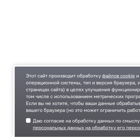
Этот сайт производит обработку
файлов cookie
и 
операционной системы, тип и версия браузера, 
страницах сайта) в целях улучшения функционир
Одинцовский городской округ Московской
К
том числе с использованием метрических програ
области
К
Если вы не хотите, чтобы ваши данные обрабатыв
П
143000, Московская область, г. Одинцово,
П
вашего браузера (но это может ограничить работ
ул. Маршала Жукова, д. 28
+7 495 181-90-00
Даю согласие на обработку данных по смысл
Telegram
ВКонтакте
персональных данных на обработку его перс
Одноклассники