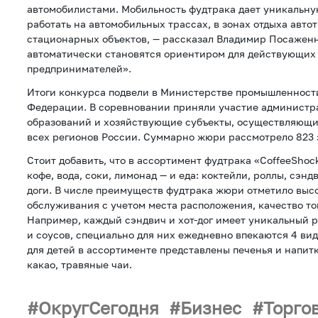
автомобилистами. Мобильность фудтрака дает уникальну
работать на автомобильных трассах, в зонах отдыха авто
стационарных объектов, — рассказал Владимир Посажен
автоматически становятся ориентиром для действующих
предпринимателей».
Итоги конкурса подвели в Министерстве промышленност
Федерации. В соревновании приняли участие админист
образований и хозяйствующие субъекты, осуществляющие
всех регионов России. Суммарно жюри рассмотрело 823 
Стоит добавить, что в ассортимент фудтрака «CoffeeShoc
кофе, вода, соки, лимонад — и еда: коктейли, роллы, сэнд
доги. В числе преимуществ фудтрака жюри отметило выс
обслуживания с учетом места расположения, качество тов
Например, каждый сэндвич и хот-дог имеет уникальный 
и соусов, специально для них ежедневно впекаются 4 вид
для детей в ассортименте представлены печенья и напит
какао, травяные чаи.
ОкругСегодня
Бизнес
Торго