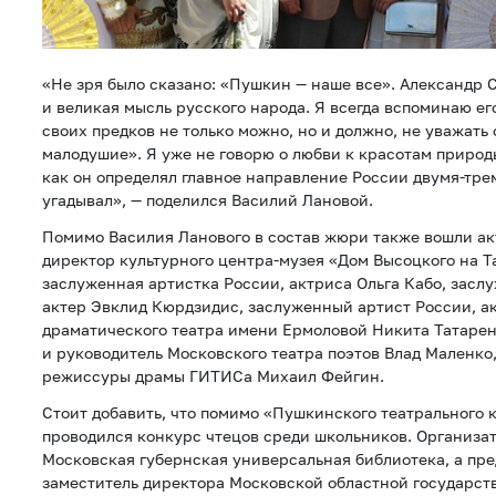
«Не зря было сказано: «Пушкин — наше все». Александр 
и великая мысль русского народа. Я всегда вспоминаю ег
своих предков не только можно, но и должно, не уважать
малодушие». Я уже не говорю о любви к красотам природы
как он определял главное направление России двумя-тре
угадывал», — поделился Василий Лановой.
Помимо Василия Ланового в состав жюри также вошли ак
директор культурного центра-музея «Дом Высоцкого на Т
заслуженная артистка России, актриса Ольга Кабо, засл
актер Эвклид Кюрдзидис, заслуженный артист России, а
драматического театра имени Ермоловой Никита Татарен
и руководитель Московского театра поэтов Влад Маленко
режиссуры драмы ГИТИСа Михаил Фейгин.
Стоит добавить, что помимо «Пушкинского театрального 
проводился конкурс чтецов среди школьников. Организа
Московская губернская универсальная библиотека, а пр
заместитель директора Московской областной государст