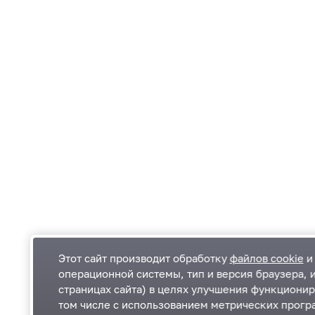
Этот сайт производит обработку
файлов cookie
и 
операционной системы, тип и версия браузера, 
страницах сайта) в целях улучшения функционир
Одинцовский городской округ Московской
К
том числе с использованием метрических програ
области
К