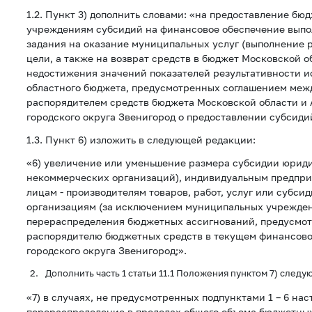
1.2. Пункт 3) дополнить словами: «на предоставление б
учреждениям субсидий на финансовое обеспечение вып
задания на оказание муниципальных услуг (выполнение р
цели, а также на возврат средств в бюджет Московской о
недостижения значений показателей результативности и
областного бюджета, предусмотренных соглашением меж
распорядителем средств бюджета Московской области и
городского округа Звенигород о предоставлении субсиди
1.3. Пункт 6) изложить в следующей редакции:
«6) увеличение или уменьшение размера субсидии юрид
некоммерческих организаций), индивидуальным предпр
лицам - производителям товаров, работ, услуг или субс
организациям (за исключением муниципальных учрежден
перераспределения бюджетных ассигнований, предусмо
распорядителю бюджетных средств в текущем финансово
городского округа Звенигород;».
Дополнить часть 1 статьи 11.1 Положения пунктом 7) след
«7) в случаях, не предусмотренных подпунктами 1 – 6 нас
перераспределение в пределах общего объема бюджетны