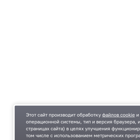
Этот сайт производит обработку
файлов cookie
и 
операционной системы, тип и версия браузера, 
страницах сайта) в целях улучшения функционир
Одинцовский городской округ Московской
К
том числе с использованием метрических програ
области
К