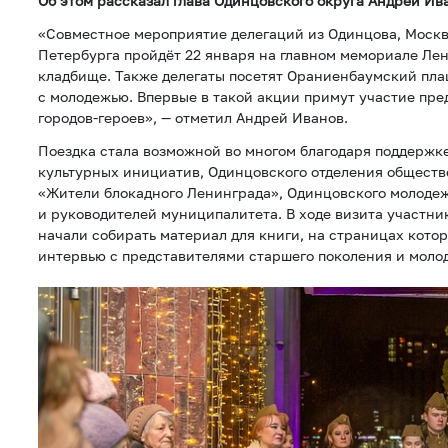
Об этом рассказал глава Одинцовского округа Андрей Ив
«Совместное мероприятие делегаций из Одинцова, Москвы
Петербурга пройдёт 22 января на главном мемориале Ле
кладбище. Также делегаты посетят Ораниенбаумский пла
с молодежью. Впервые в такой акции примут участие пре
городов-героев», — отметил Андрей Иванов.
Поездка стала возможной во многом благодаря поддержк
культурных инициатив, Одинцовского отделения общест
«Жители блокадного Ленинграда», Одинцовского молоде
и руководителей муниципалитета. В ходе визита участн
начали собирать материал для книги, на страницах кото
интервью с представителями старшего поколения и моло