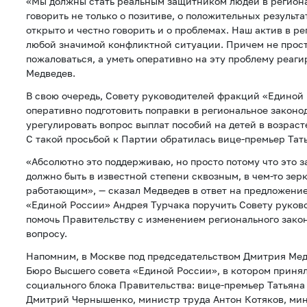
«Мы должны стать реальным защитником людей в регионах
говорить не только о позитиве, о положительных результа
открыто и честно говорить и о проблемах. Наш актив в р
любой значимой конфликтной ситуации. Причем не просто
пожаловаться, а уметь оперативно на эту проблему реаги
Медведев.
В свою очередь, Совету руководителей фракций «Единой
оперативно подготовить поправки в региональное законод
урегулировать вопрос выплат пособий на детей в возрасте
С такой просьбой к Партии обратилась вице-премьер Тать
«Абсолютно это поддерживаю, но просто потому что это з
должно быть в известной степени сквозным, в чем-то зер
работающим», — сказал Медведев в ответ на предложение
«Единой России» Андрея Турчака поручить Совету руко
помочь Правительству с изменением регионального зако
вопросу.
Напомним, в Москве под председательством Дмитрия Ме
Бюро Высшего совета «Единой России», в котором приня
социального блока Правительства: вице-премьер Татьяна
Дмитрий Чернышенко, министр труда Антон Котяков, мин