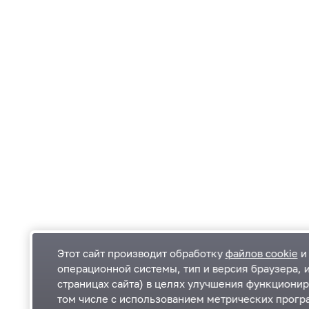
Этот сайт производит обработку
файлов cookie
и 
операционной системы, тип и версия браузера, 
страницах сайта) в целях улучшения функционир
Одинцовский городской округ Московской
К
том числе с использованием метрических програ
области
К